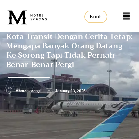
Book
Kota Transit Dengan Cerita Tetap:
Mengapa Banyak Orang Datang
Ke Sorong Tapi Tidak Pernah
Benar-Benar Pergi
Mhotelsorong
January 13, 2026