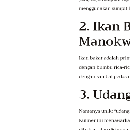
menggunakan sumpit k
2. Ikan 
Manokw
Ikan bakar adalah prim
dengan bumbu rica-ric
dengan sambal pedas m
3. Udan
Namanya unik: “udang 
Kuliner ini menawarkan 
dibakar, atau digoreng