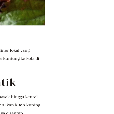
iner lokal yang
erkunjung ke kota di
tik
masak hingga kental
gan ikan kuah kuning
nya disantap