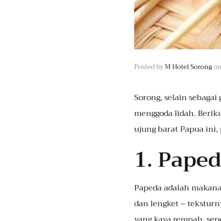
Posted by
M Hotel Sorong
o
Sorong
, selain sebaga
menggoda lidah. Beriku
ujung barat Papua ini,
1. Pape
Papeda adalah makanan
dan lengket – tekstur
yang kaya rempah, seper