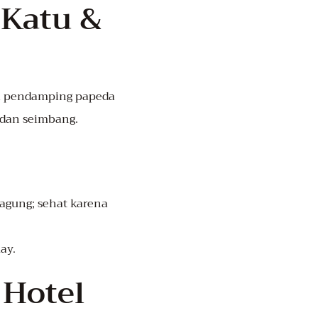
 Katu &
di pendamping papeda
 dan seimbang.
 jagung; sehat karena
ay.
 Hotel