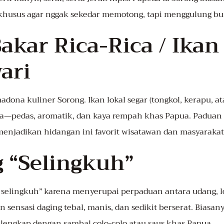
husus agar nggak sekedar memotong, tapi menggulung bu
Bakar Rica-Rica / Ikan
ari
adona kuliner Sorong. Ikan lokal segar (tongkol, kerapu, a
a—pedas, aromatik, dan kaya rempah khas Papua. Paduan 
enjadikan hidangan ini favorit wisatawan dan masyarakat 
g “Selingkuh”
selingkuh” karena menyerupai perpaduan antara udang, lob
sensasi daging tebal, manis, dan sedikit berserat. Biasany
, lengkap dengan sambal colo-colo atau saus khas Papua.