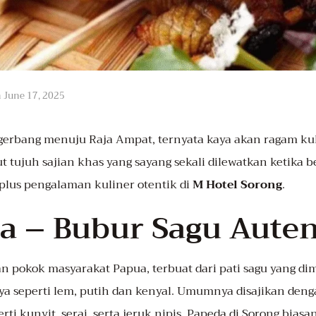
n
June 17, 2025
i gerbang menuju Raja Ampat, ternyata kaya akan ragam kul
t tujuh sajian khas yang sayang sekali dilewatkan ketika b
 plus pengalaman kuliner otentik di
M Hotel Sorong
.
da – Bubur Sagu Auten
 pokok masyarakat Papua, terbuat dari pati sagu yang di
nya seperti lem, putih dan kenyal. Umumnya disajikan den
ti kunyit, serai, serta jeruk nipis. Papeda di Sorong biasa