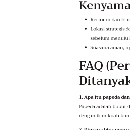
Kenyama
Restoran dan lou
Lokasi strategis
sebelum menuju 
Suasana aman, ny
FAQ (Pe
Ditanya
1. Apa itu papeda dan
Papeda adalah bubur da
dengan ikan kuah kuni
2. Dimana bisa menc