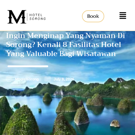
Book
Ingin Menginap Yang Nyaman Di
Sorong? Kenali 8 Fasilitas Hotel
Yang Valuable Bagi Wisatawan
Mhotelsorong
July 9, 2026