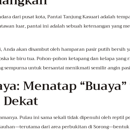
nangkan
ndara dari pusat kota, Pantai Tanjung Kasuari adalah temp
tawan luar, pantai ini adalah sebuah ketenangan yang mew
ni, Anda akan disambut oleh hamparan pasir putih bersih 
 toska ke biru tua. Pohon-pohon ketapang dan kelapa yang r
 sempurna untuk bersantai menikmati semilir angin pasi
aya: Menatap “Buaya”
i Dekat
manya. Pulau ini sama sekali tidak dipenuhi oleh reptil
 kejauhan—terutama dari area perbukitan di Sorong—bent