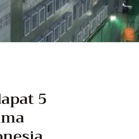
apat 5
ama
onesia