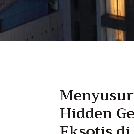
Menyusuri
Hidden G
Eksotis d