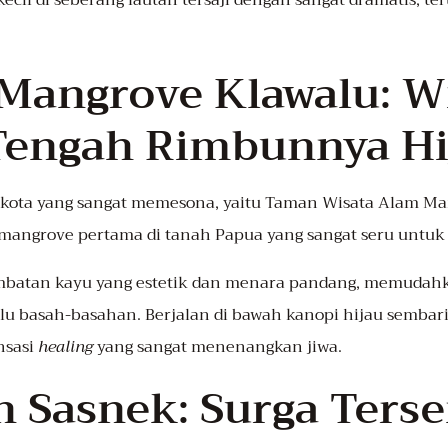
kecil di seberang lautan tersaji dengan sangat dramatis, t
 Mangrove Klawalu: W
 Tengah Rimbunnya Hi
 kota yang sangat memesona, yaitu Taman Wisata Alam Man
mangrove pertama di tanah Papua yang sangat seru untuk d
mbatan kayu yang estetik dan menara pandang, memudah
rlu basah-basahan. Berjalan di bawah kanopi hijau semba
nsasi
healing
yang sangat menenangkan jiwa.
un Sasnek: Surga Ters