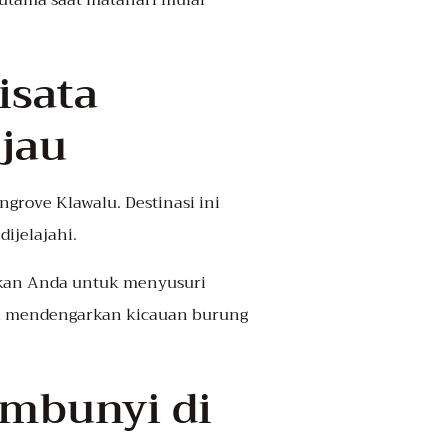
erutama saat matahari mulai
isata
jau
grove Klawalu. Destinasi ini
ijelajahi.
kan Anda untuk menyusuri
ri mendengarkan kicauan burung
embunyi di