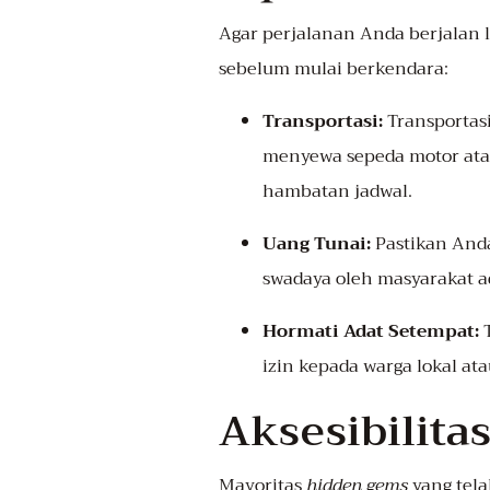
Agar perjalanan Anda berjalan 
sebelum mulai berkendara:
Transportasi:
Transportas
menyewa sepeda motor atau 
hambatan jadwal.
Uang Tunai:
Pastikan Anda
swadaya oleh masyarakat a
Hormati Adat Setempat:
T
izin kepada warga lokal a
Aksesibilita
Mayoritas
hidden gems
yang tela