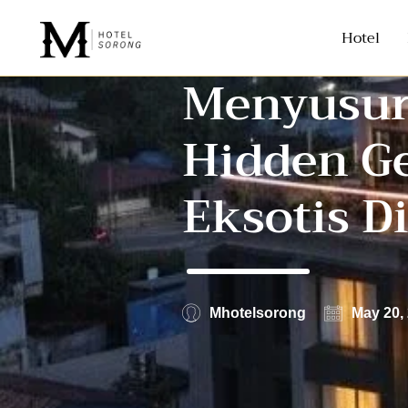
Hotel
Menyusuri
Hidden G
Eksotis D
Mhotelsorong
May 20,