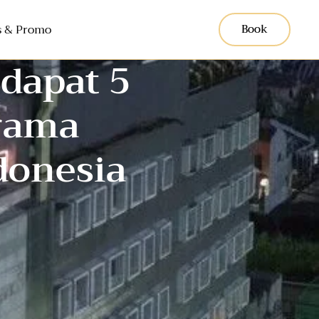
 & Promo
Book
dapat 5
rama
donesia