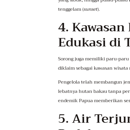
yang sibuk, hingga pulau-pulau 
tenggelam (
sunset
).
4. Kawasan
Edukasi di
Sorong juga memiliki paru-paru
diklaim sebagai kawasan wisata 
Pengelola telah membangun je
lebatnya hutan bakau tanpa pe
endemik Papua memberikan se
5. Air Terj