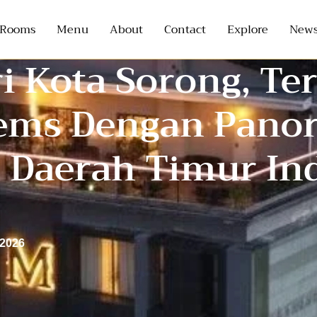
Rooms
Menu
About
Contact
Explore
News
 Kota Sorong, Ter
ems Dengan Pano
i Daerah Timur In
 2026