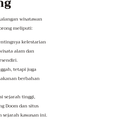
ng
 kalangan wisatawan
rong meliputi:
ntingnya kelestarian
wisata alam dan
sendiri.
ggah, tetapi juga
 makanan berbahan
i sejarah tinggi,
eng Doom dan situs
 sejarah kawasan ini.