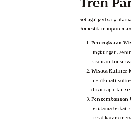
Tren Pa
Sebagai gerbang utama
domestik maupun manca
Peningkatan Wi
lingkungan, sehin
kawasan konservas
Wisata Kuliner 
menikmati kuline
dasar sagu dan se
Pengembangan W
terutama terkait 
kapal karam mena