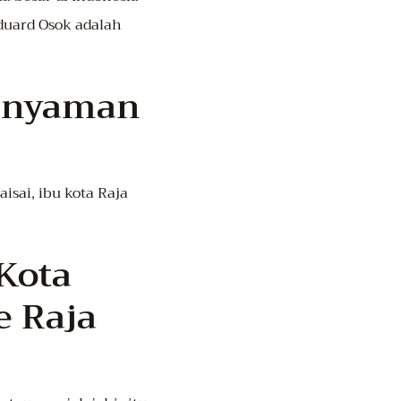
duard Osok adalah
g nyaman
isai, ibu kota Raja
 Kota
e Raja