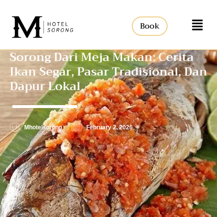
Book
Sorong Dari Meja Makan: Cerita
Ikan Segar, Pasar Tradisional, Dan
Dapur Lokal
Mhotelsorong
February 2, 2026