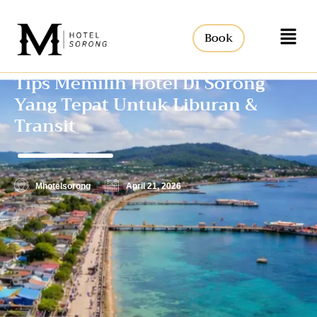
Book
Tips Memilih Hotel Di Sorong
Yang Tepat Untuk Liburan &
Transit
Mhotelsorong
April 21, 2026