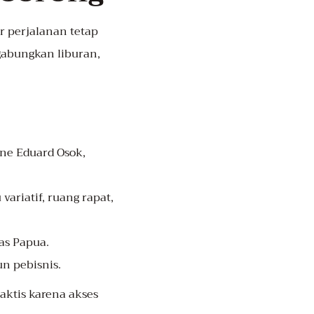
r perjalanan tetap
gabungkan liburan,
ine Eduard Osok,
ariatif, ruang rapat,
as Papua.
n pebisnis.
aktis karena akses