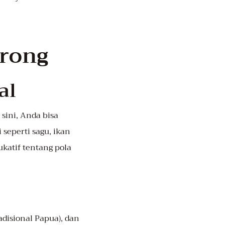
orong
al
 sini, Anda bisa
seperti sagu, ikan
katif tentang pola
disional Papua), dan