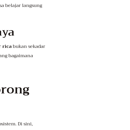
a belajar langsung
aya
 rica
bukan sekadar
tang bagaimana
orong
istem. Di sini,