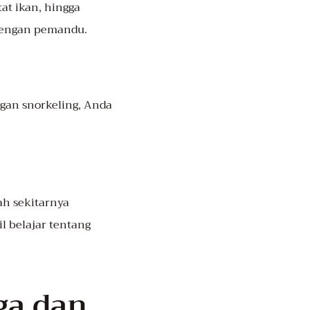
at ikan, hingga
 dengan pemandu.
engan snorkeling, Anda
ah sekitarnya
 belajar tentang
ga dan