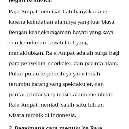
begitu istimewa?
Raja Ampat memikat hati banyak orang
karena keindahan alamnya yang luar biasa.
Dengan keanekaragaman hayati yang kaya
dan keindahan bawah laut yang
menakjubkan, Raja Ampat adalah surga bagi
para penyelam, snorkeler, dan pecinta alam.
Pulau-pulau terpencilnya yang indah,
terumbu karang yang spektakuler, dan
pantai-pantai yang masih alami membuat
Raja Ampat menjadi salah satu tujuan
wisata terbaik di Indonesia.
2. Bagaimana cara menuju ke Raja