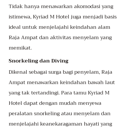
Tidak hanya menawarkan akomodasi yang
istimewa, Kyriad M Hotel juga menjadi basis
ideal untuk menjelajahi keindahan alam
Raja Ampat dan aktivitas menyelam yang
memikat.
Snorkeling dan Diving
Dikenal sebagai surga bagi penyelam, Raja
Ampat menawarkan keindahan bawah laut
yang tak tertandingi. Para tamu Kyriad M
Hotel dapat dengan mudah menyewa
peralatan snorkeling atau menyelam dan
menjelajahi keanekaragaman hayati yang