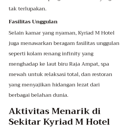
tak terlupakan.
Fasilitas Unggulan
Selain kamar yang nyaman, Kyriad M Hotel
juga menawarkan beragam fasilitas unggulan
seperti kolam renang infinity yang
menghadap ke laut biru Raja Ampat, spa
mewah untuk relaksasi total, dan restoran
yang menyajikan hidangan lezat dari
berbagai belahan dunia.
Aktivitas Menarik di
Sekitar Kyriad M Hotel