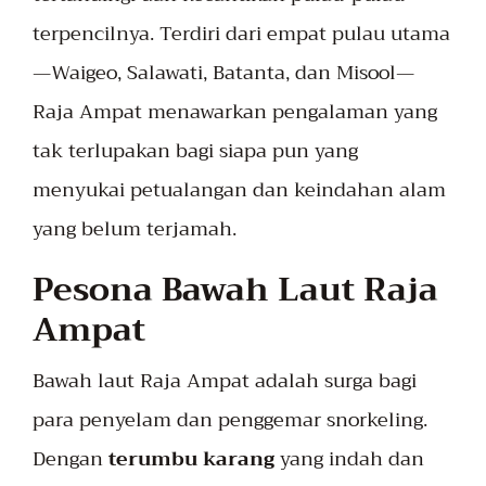
terpencilnya. Terdiri dari empat pulau utama
—Waigeo, Salawati, Batanta, dan Misool—
Raja Ampat menawarkan pengalaman yang
tak terlupakan bagi siapa pun yang
menyukai petualangan dan keindahan alam
yang belum terjamah.
Pesona Bawah Laut Raja
Ampat
Bawah laut Raja Ampat adalah surga bagi
para penyelam dan penggemar snorkeling.
Dengan
terumbu karang
yang indah dan