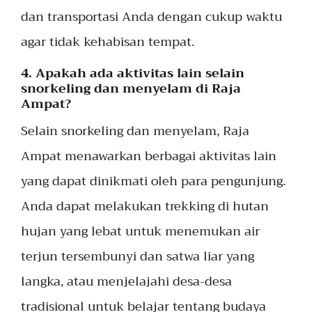
dan transportasi Anda dengan cukup waktu
agar tidak kehabisan tempat.
4. Apakah ada aktivitas lain selain
snorkeling dan menyelam di Raja
Ampat?
Selain snorkeling dan menyelam, Raja
Ampat menawarkan berbagai aktivitas lain
yang dapat dinikmati oleh para pengunjung.
Anda dapat melakukan trekking di hutan
hujan yang lebat untuk menemukan air
terjun tersembunyi dan satwa liar yang
langka, atau menjelajahi desa-desa
tradisional untuk belajar tentang budaya