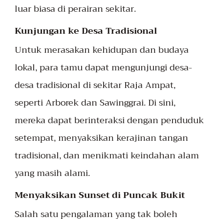
luar biasa di perairan sekitar.
Kunjungan ke Desa Tradisional
Untuk merasakan kehidupan dan budaya
lokal, para tamu dapat mengunjungi desa-
desa tradisional di sekitar Raja Ampat,
seperti Arborek dan Sawinggrai. Di sini,
mereka dapat berinteraksi dengan penduduk
setempat, menyaksikan kerajinan tangan
tradisional, dan menikmati keindahan alam
yang masih alami.
Menyaksikan Sunset di Puncak Bukit
Salah satu pengalaman yang tak boleh