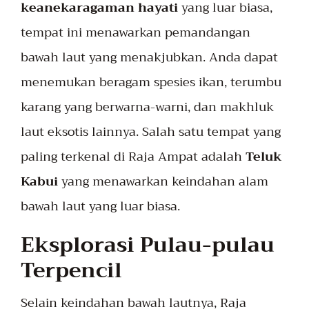
keanekaragaman hayati
yang luar biasa,
tempat ini menawarkan pemandangan
bawah laut yang menakjubkan. Anda dapat
menemukan beragam spesies ikan, terumbu
karang yang berwarna-warni, dan makhluk
laut eksotis lainnya. Salah satu tempat yang
paling terkenal di Raja Ampat adalah
Teluk
Kabui
yang menawarkan keindahan alam
bawah laut yang luar biasa.
Eksplorasi Pulau-pulau
Terpencil
Selain keindahan bawah lautnya, Raja