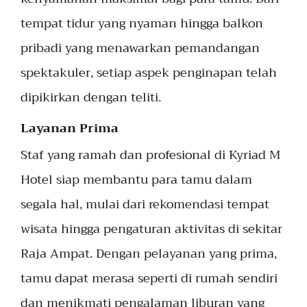
tempat tidur yang nyaman hingga balkon
pribadi yang menawarkan pemandangan
spektakuler, setiap aspek penginapan telah
dipikirkan dengan teliti.
Layanan Prima
Staf yang ramah dan profesional di Kyriad M
Hotel siap membantu para tamu dalam
segala hal, mulai dari rekomendasi tempat
wisata hingga pengaturan aktivitas di sekitar
Raja Ampat. Dengan pelayanan yang prima,
tamu dapat merasa seperti di rumah sendiri
dan menikmati pengalaman liburan yang