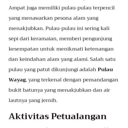
Ampat juga memiliki pulau-pulau terpencil
yang menawarkan pesona alam yang
menakjubkan. Pulau-pulau ini sering kali
sepi dari keramaian, memberi pengunjung
kesempatan untuk menikmati ketenangan
dan keindahan alam yang alami. Salah satu
pulau yang patut dikunjungi adalah
Pulau
Wayag
, yang terkenal dengan pemandangan
bukit batunya yang menakjubkan dan air
lautnya yang jernih.
Aktivitas Petualangan