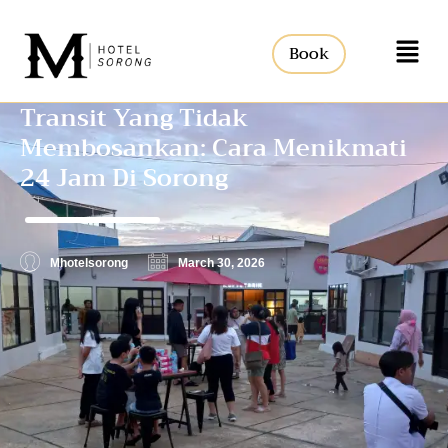
Book
Transit Yang Tidak
Membosankan: Cara Menikmati
24 Jam Di Sorong
Mhotelsorong
March 30, 2026